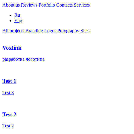
About us
Reviews
Portfolio
Contacts
Services
Ru
Eng
All projects
Branding
Logos
Polygraphy
Sites
Voxlink
разработка логотипа
Test 1
Test 3
Test 2
Test 2