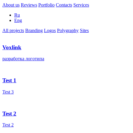
About us
Reviews
Portfolio
Contacts
Services
Ru
Eng
All projects
Branding
Logos
Polygraphy
Sites
Voxlink
разработка логотипа
Test 1
Test 3
Test 2
Test 2